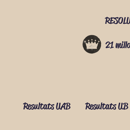
RESOL
21 mill
Resultats UAB
Resultats UB