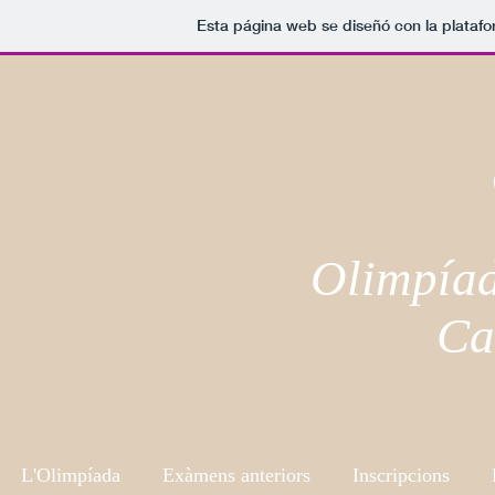
Esta página web se diseñó con la plataf
Olimpía
Ca
L'Olimpíada
Exàmens anteriors
Inscripcions