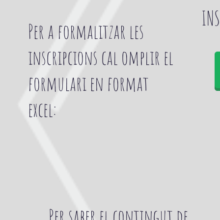
INS
Per a formalitzar les
inscripcions cal omplir el
formulari en format
excel:
Per saber el contingut de